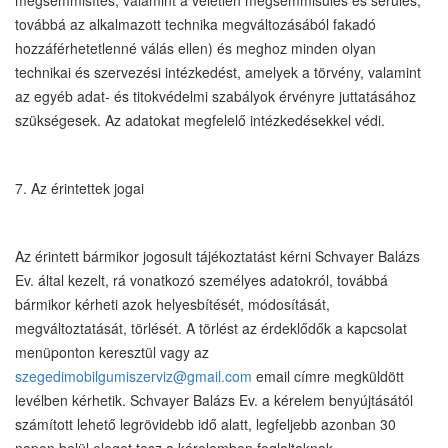
megsemmisítés, valamint a véletlen megsemmisülés és sérülés,
továbbá az alkalmazott technika megváltozásából fakadó
hozzáférhetetlenné válás ellen) és meghoz minden olyan
technikai és szervezési intézkedést, amelyek a törvény, valamint
az egyéb adat- és titokvédelmi szabályok érvényre juttatásához
szükségesek. Az adatokat megfelelő intézkedésekkel védi.
7. Az érintettek jogai
Az érintett bármikor jogosult tájékoztatást kérni Schvayer Balázs
Ev. által kezelt, rá vonatkozó személyes adatokról, továbbá
bármikor kérheti azok helyesbítését, módosítását,
megváltoztatását, törlését. A törlést az érdeklődők a kapcsolat
menüponton keresztül vagy az
szegedimobilgumiszerviz@gmail.com
email címre megküldött
levélben kérhetik. Schvayer Balázs Ev. a kérelem benyújtásától
számított lehető legrövidebb idő alatt, legfeljebb azonban 30