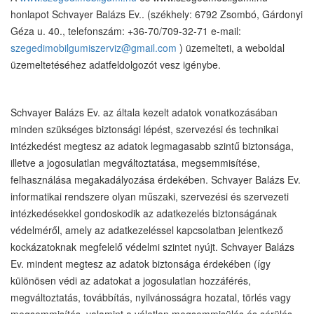
honlapot Schvayer Balázs Ev.. (székhely: 6792 Zsombó, Gárdonyi
Géza u. 40., telefonszám: +36-70/709-32-71 e-mail:
szegedimobilgumiszerviz@gmail.com
) üzemelteti, a weboldal
üzemeltetéséhez adatfeldolgozót vesz igénybe.
Schvayer Balázs Ev. az általa kezelt adatok vonatkozásában
minden szükséges biztonsági lépést, szervezési és technikai
intézkedést megtesz az adatok legmagasabb szintű biztonsága,
illetve a jogosulatlan megváltoztatása, megsemmisítése,
felhasználása megakadályozása érdekében. Schvayer Balázs Ev.
informatikai rendszere olyan műszaki, szervezési és szervezeti
intézkedésekkel gondoskodik az adatkezelés biztonságának
védelméről, amely az adatkezeléssel kapcsolatban jelentkező
kockázatoknak megfelelő védelmi szintet nyújt. Schvayer Balázs
Ev. mindent megtesz az adatok biztonsága érdekében (így
különösen védi az adatokat a jogosulatlan hozzáférés,
megváltoztatás, továbbítás, nyilvánosságra hozatal, törlés vagy