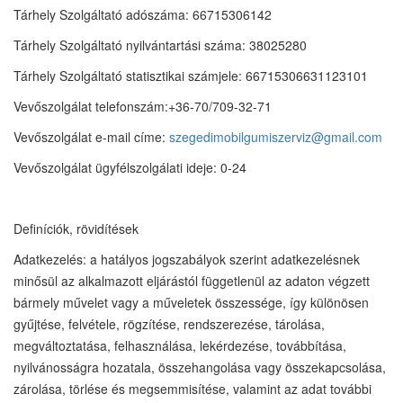
Tárhely Szolgáltató adószáma: 66715306142
Tárhely Szolgáltató nyilvántartási száma: 38025280
Tárhely Szolgáltató statisztikai számjele: 66715306631123101
Vevőszolgálat telefonszám:+36-70/709-32-71
Vevőszolgálat e-mail címe:
szegedimobilgumiszerviz@gmail.com
Vevőszolgálat ügyfélszolgálati ideje: 0-24
Definíciók, rövidítések
Adatkezelés: a hatályos jogszabályok szerint adatkezelésnek
minősül az alkalmazott eljárástól függetlenül az adaton végzett
bármely művelet vagy a műveletek összessége, így különösen
gyűjtése, felvétele, rögzítése, rendszerezése, tárolása,
megváltoztatása, felhasználása, lekérdezése, továbbítása,
nyilvánosságra hozatala, összehangolása vagy összekapcsolása,
zárolása, törlése és megsemmisítése, valamint az adat további