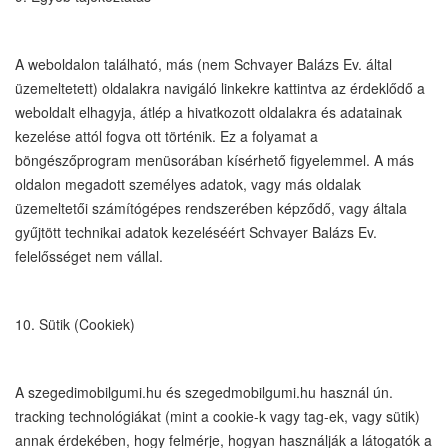
A weboldalon található, más (nem Schvayer Balázs Ev. által
üzemeltetett) oldalakra navigáló linkekre kattintva az érdeklődő a
weboldalt elhagyja, átlép a hivatkozott oldalakra és adatainak
kezelése attól fogva ott történik. Ez a folyamat a
böngészőprogram menüsorában kísérhető figyelemmel. A más
oldalon megadott személyes adatok, vagy más oldalak
üzemeltetői számítógépes rendszerében képződő, vagy általa
gyűjtött technikai adatok kezeléséért Schvayer Balázs Ev.
felelősséget nem vállal.
10. Sütik (Cookiek)
A szegedimobilgumi.hu és szegedmobilgumi.hu használ ún.
tracking technológiákat (mint a cookie-k vagy tag-ek, vagy sütik)
annak érdekében, hogy felmérje, hogyan használják a látogatók a