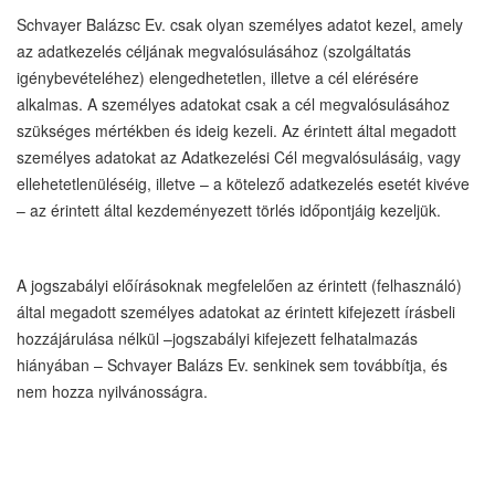
Schvayer Balázsc Ev. csak olyan személyes adatot kezel, amely
az adatkezelés céljának megvalósulásához (szolgáltatás
igénybevételéhez) elengedhetetlen, illetve a cél elérésére
alkalmas. A személyes adatokat csak a cél megvalósulásához
szükséges mértékben és ideig kezeli. Az érintett által megadott
személyes adatokat az Adatkezelési Cél megvalósulásáig, vagy
ellehetetlenüléséig, illetve – a kötelező adatkezelés esetét kivéve
– az érintett által kezdeményezett törlés időpontjáig kezeljük.
A jogszabályi előírásoknak megfelelően az érintett (felhasználó)
által megadott személyes adatokat az érintett kifejezett írásbeli
hozzájárulása nélkül –jogszabályi kifejezett felhatalmazás
hiányában – Schvayer Balázs Ev. senkinek sem továbbítja, és
nem hozza nyilvánosságra.