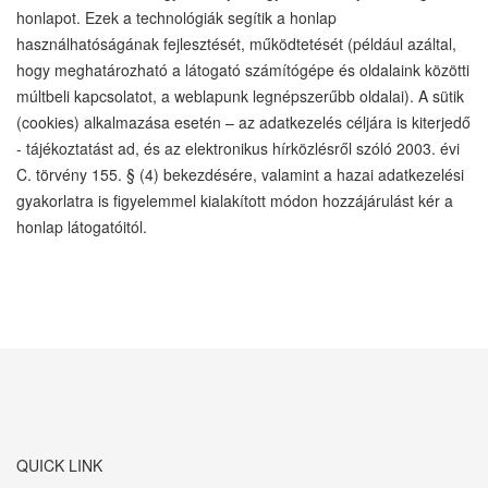
honlapot. Ezek a technológiák segítik a honlap
használhatóságának fejlesztését, működtetését (például azáltal,
hogy meghatározható a látogató számítógépe és oldalaink közötti
múltbeli kapcsolatot, a weblapunk legnépszerűbb oldalai). A sütik
(cookies) alkalmazása esetén – az adatkezelés céljára is kiterjedő
- tájékoztatást ad, és az elektronikus hírközlésről szóló 2003. évi
C. törvény 155. § (4) bekezdésére, valamint a hazai adatkezelési
gyakorlatra is figyelemmel kialakított módon hozzájárulást kér a
honlap látogatóitól.
QUICK LINK