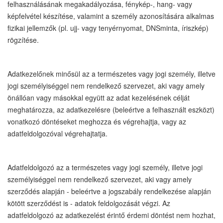
felhasználásának megakadályozása, fénykép-, hang- vagy
képfelvétel készítése, valamint a személy azonosítására alkalmas
fizikai jellemzők (pl. ujj- vagy tenyérnyomat, DNSminta, íriszkép)
rögzítése.
Adatkezelőnek minősül az a természetes vagy jogi személy, illetve
jogi személyiséggel nem rendelkező szervezet, aki vagy amely
önállóan vagy másokkal együtt az adat kezelésének célját
meghatározza, az adatkezelésre (beleértve a felhasznált eszközt)
vonatkozó döntéseket meghozza és végrehajtja, vagy az
adatfeldolgozóval végrehajtatja.
Adatfeldolgozó az a természetes vagy jogi személy, illetve jogi
személyiséggel nem rendelkező szervezet, aki vagy amely
szerződés alapján - beleértve a jogszabály rendelkezése alapján
kötött szerződést is - adatok feldolgozását végzi. Az
adatfeldolgozó az adatkezelést érintő érdemi döntést nem hozhat,