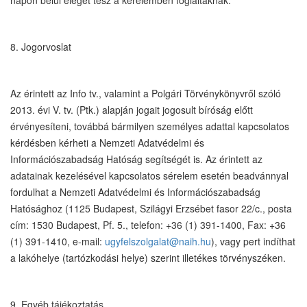
napon belül eleget tesz a kérelemben foglaltaknak.
8. Jogorvoslat
Az érintett az Info tv., valamint a Polgári Törvénykönyvről szóló
2013. évi V. tv. (Ptk.) alapján jogait jogosult bíróság előtt
érvényesíteni, továbbá bármilyen személyes adattal kapcsolatos
kérdésben kérheti a Nemzeti Adatvédelmi és
Információszabadság Hatóság segítségét is. Az érintett az
adatainak kezelésével kapcsolatos sérelem esetén beadvánnyal
fordulhat a Nemzeti Adatvédelmi és Információszabadság
Hatósághoz (1125 Budapest, Szilágyi Erzsébet fasor 22/c., posta
cím: 1530 Budapest, Pf. 5., telefon: +36 (1) 391-1400, Fax: +36
(1) 391-1410, e-mail:
ugyfelszolgalat@naih.hu
), vagy pert indíthat
a lakóhelye (tartózkodási helye) szerint illetékes törvényszéken.
9. Egyéb tájékoztatás