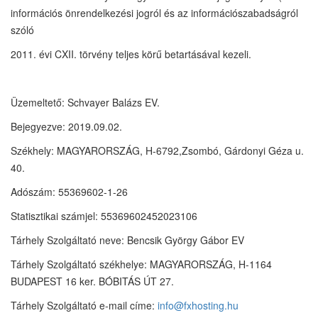
információs önrendelkezési jogról és az információszabadságról
szóló
2011. évi CXII. törvény teljes körű betartásával kezeli.
Üzemeltető: Schvayer Balázs EV.
Bejegyezve: 2019.09.02.
Székhely: MAGYARORSZÁG, H-6792,Zsombó, Gárdonyi Géza u.
40.
Adószám: 55369602-1-26
Statisztikai számjel: 55369602452023106
Tárhely Szolgáltató neve: Bencsik György Gábor EV
Tárhely Szolgáltató székhelye: MAGYARORSZÁG, H-1164
BUDAPEST 16 ker. BÓBITÁS ÚT 27.
Tárhely Szolgáltató e-mail címe:
info@fxhosting.hu